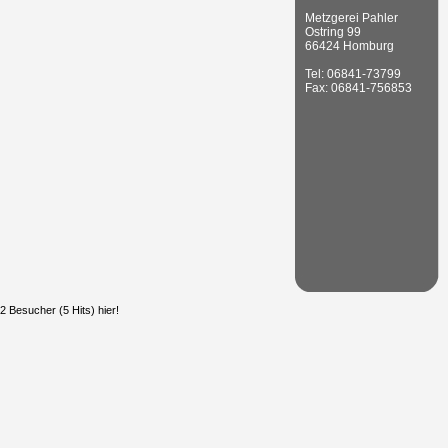
Metzgerei Pahler
Ostring 99
66424 Homburg
Tel: 06841-73799
Fax: 06841-756853
 Besucher (5 Hits) hier!